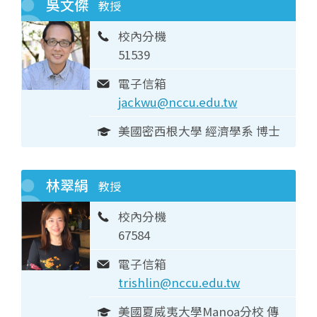
吳文傑
教授
校內分機
51539
電子信箱
jackwu@nccu.edu.tw
美國密西根大學 經濟學系 博士
林翠絹
教授
校內分機
67584
電子信箱
trishlin@nccu.edu.tw
美國夏威夷大學Manoa分校 傳