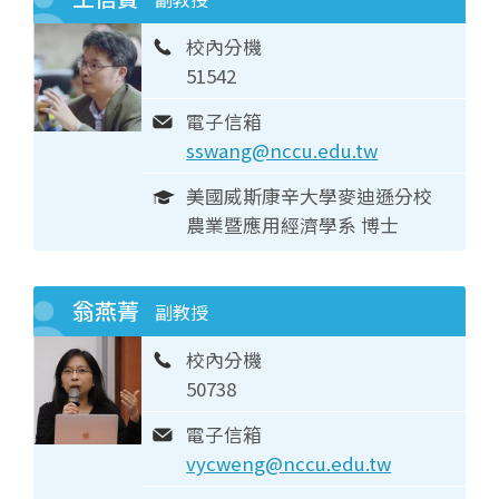
校內分機
51542
電子信箱
sswang@nccu.edu.tw
美國威斯康辛大學麥迪遜分校
農業暨應用經濟學系 博士
翁燕菁
副教授
校內分機
50738
電子信箱
vycweng@nccu.edu.tw