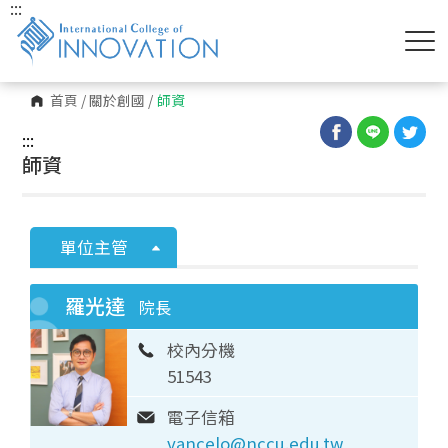
:::
首頁
/
關於創國
/
師資
:::
師資
單位主管
羅光達
院長
校內分機
51543
電子信箱
vancelo@nccu.edu.tw