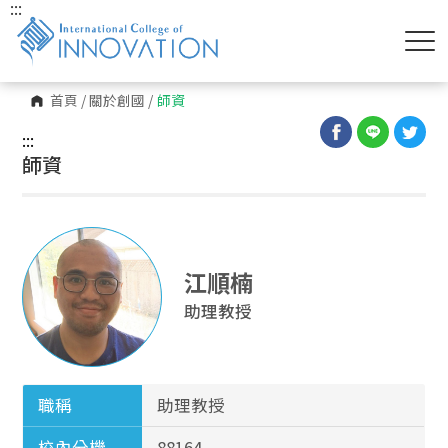
:::
首頁
/
關於創國
/
師資
:::
師資
江順楠
助理教授
職稱
助理教授
校內分機
88164