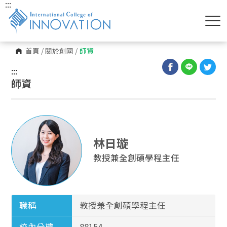
:::
首頁
/
關於創國
/
師資
:::
師資
林日璇
教授兼全創碩學程主任
職稱
教授兼全創碩學程主任
校內分機
88154