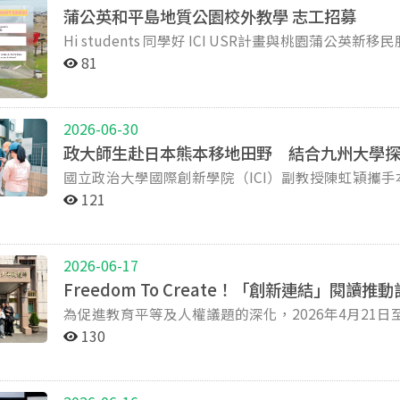
蒲公英和平島地質公園校外教學 志工招募
Hi students 同學好 ICI USR計畫與桃園蒲公英新移民服務協會於8/7（五）舉辦一場校外教學活動， 當天下
午會帶領課後照顧班的小朋友到基隆的和平島地質公
81
擔任活動志工， 陪伴協會服務的孩童與家庭（東南亞及中國移
Date 活動日期 : Friday, August 7, 2026 Time 活動時間 : 10:15 a.m. – 5:00 p.m. Place 活動地點 : Heping
Island GeoPark基隆和平島地質公園 https://share.google/w5ekO8FN
2026-06-30
事 項】 當天預計安排1小時的團康活動，想請欲參與的志工事前協助發想團康遊戲的安排！ 個人物品： 請
政大師生赴日本熊本移地田野 結合九州大學
自備水壺、雨具、隨身藥品、海洋友善的防曬用品、備用衣物 午餐：我們會提供餐盒 費用：
國立政治大學國際創新學院（ICI）副教授陳虹穎攜手本
NT$60 交通： 需自行前往集合地點（保險需自理），不過最終仍會依報名人數確認是否提供基隆車站至地
期六天的熊本移地田野與國際學術交流計畫。本次出
質公園的車程補助，屆時會再通知大家 *報名截止：2026 / 7 / 15 (三) 晚上 12 點前 名額有限，歡迎有興趣的
121
的居住供給與環境變遷為核心議題，讓學生們跨校、
同學踴躍報名！ 報名連結：https://forms.gle/WGJjSW
度整合。 本次田野隊伍由創新國際學院、地政學系及傳播學院學生組成，與九州大學共創學部師生合作，
共同踏查熊本縣多處農地轉建地、半導體工業園區新
2026-06-17
成兩次線上工作坊與兩次深度線上訪談，諮詢相關研究者先備
Freedom To Create！「創新連結」閱
野踏查與機構訪談兩大軸線。田野現場從鄉間小圳到
為促進教育平等及人權議題的深化，2026年4月21日
氣與工地風砂交錯的都市邊陲景觀，皆成為學生觀察
務部矯正署臺北少年觀護所合作，在創新國際學院客
熊本縣議會進行交流，拜訪在地環境行動組織「熊本
130
坊的形式，每週二上午九時帶領政大學生及國際學生
原爆、核災、工業史、環境正義議題的毒理學專家藤
團體討論等課程，陪伴在所少女探索自我、梳理生命
策推進方式。 在住宅市場調查方面，師生團隊走訪在地建商Anesis Group的新成屋建案，並與董事長薮内
本次計畫同時延伸郭怡慧教授於政治大學開設之「重塑世界的想像：社會變革的政治與藝術」課程中關於
真由美、不動產仲介部長村上貴賴進行訪談，深入比較