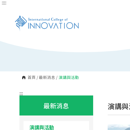
:::
:::
跳
到
主
要
內
容
區
塊
首頁
/
最新消息
/
演講與活動
:::
最新消息
演講與
演講與活動