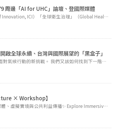
生從真實社會情境理解教育平等與人權價值。課程以
知，以及住宅貸款政策、市場可及性、跨世代居住正義
周邊「AI for UHC」論壇、登國際媒體
心精神，並以少女與志工學生身份間的平等為準則，期待在共同學習的
Innovation, ICI）「全球衛生治理」（Global Health
互信與理解。 郭怡慧教授表示，本學
CI學生則探索跨國職場文化轉譯與國際溝通的橋梁。
年5月14日至23日受邀赴瑞士日內瓦，參與第79屆世界衛
所的支持下，本次計畫首度招募男性學生參與女所課
，使研究團隊得以獲得即時的跨文化視角轉譯，締結田
紐約、具聯合國經社理事會（ECOSOC）特別諮詢地
同性別之間合作與互動的可能性，並拓展對多元共融的
在熊本科技業工作的ICI畢業生，連結了教學現場與
nd）邀請，主持其周邊論壇「Strengthening UHC
dical Informatics and Systems」。該論壇獲中央社
主題涵蓋摺紙、圖像詩、五感創作及語言分享等內容，
正是這一精神的具體展現。陳虹穎表示，移地田野的意
影片致詞，肯定台灣願意分享醫療經驗、深化國際醫衛
出發，讓創作與交流能夠在自然且輕鬆的氛圍中展開。
、感知環境變遷過程及不同的環境倫理底蘊。從感官到
：開啟全球永續、台灣與國際展望的「黑盒子」
。
以及美國辛辛那提大學 Alex Lin 教授等四位講者，從臨床資料、預
此傾聽、相互支持的機會。不同成員的觀察視角，也使
如何真正服務「全民健康覆蓋」（UHC）。劉汗曦在主
調整課程內容與帶領方式。 最後，本計畫首
制度問題——資料能否變成臨床意義？預測能否轉化為預防？
與議題討論外，郭怡慧教授亦將與少年觀護所合作累積
： Corporations at
明，更要讓醫療更公平」。 會議期間，劉汗
或「指導者」等帶有階序關係的思維框架，轉而以共同
olicy, and Global Climate Action
oom Out》專訪，與其博士指導教授、世界衛生組織「國家與
與他人的關係，並理解每個生命經驗所承載的獨特意
rporations-at-Climate-CrossroadsMultilevel 以及
 National and Global Health Law）主任、喬治城大
ecture × Workshop】
法律研究中心 與談人： 杜文苓｜國立
，本屆 WHA 最受矚目的兩大議題，一是美國去年退出 WHO
的片面報導而被醜化，但我實際進入到觀護所當中與她
益傳播✨ Explore Immersive
何改變政府、公民社會與人類整體，並深刻影響醫療照護
有屬於她們善良的一面，只是因為被誤導，或是因為家
ation with a Visiting Scholar from the University of
 the foundation for public health）——
措施皆難以落實，凸顯法律與治理在全球衛生中不可或
，這會讓我失去將心比心、把自己帶入不同視角的能
terest Communication）如何影響我們理解媒體、
名 ＊全程英文進行。＊會場外備有茶水～歡迎自備環保杯。
eZO7_qU）。他也在《報導者》發表投書〈當Google在日內
當談及自身國家的監獄制度時，