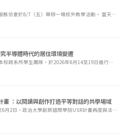
園遊玩。 我們誠摯地邀請有興趣一同參與的同學們來
民家庭背景）度過愉快的一天！ --- 活動資訊
3LtCYq2dR --- 【 行 前 準 備 & 注 意
探究半導體時代的居住環境變遷
 請自備門票費
校跨系所學生團隊，於2026年6月14至19日進行為
訪結合國科會「再造新城」研究計畫，以科學園區周邊
跨系組隊進行移地田野，嘗試將研究實踐與教學實作深
6bXZ2vjU2z9
舊廠房、在地住宅開發基地及社區環境。行前，師生完
知識，逐步建立田野框架。 六天行程分為田
讀推動計畫 ：以閱讀與創作打造平等對話的共學場域
半導體廠房，從陽宅緊鄰墓地的土地倫理，到柴油車廢
至6月2日，政治大學創新國際學院USR計畫再度與法
與記錄的對象。行程後半段轉入機構訪談。師生一行赴
座教授郭怡慧的統籌規劃與帶領下，以閱讀與創作工作
環境思考會」、議員岩田智子等人，以及長年關注日本
志工進入臺北少年觀護所。透過閱讀治療、創意寫作及
原寿和先生進行深度對談，了解地方治理架構、環境政
經驗，並在學習與創作的過程中尋找夢想與未來方向。
台日兩國自1992年以來不動產文化的結構性差異——