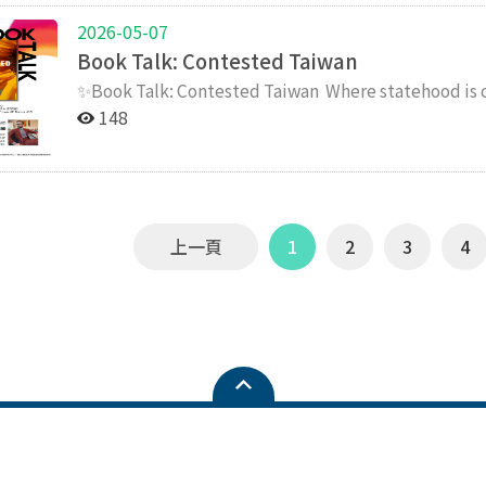
導師」，展現創新國際學院教師在教學與學生輔導上的傑出表現。 從校慶繞場、個
注別人，而是專注於自我成長。只要持續努力，終究會找到屬於自己的
Communications），李博士將分享與基金會
創作歷程與挑戰。 從《逃跑的人》到《歡迎來到北車大客廳》：以鏡頭守護與發聲 現場觀眾關注曾文珍導
2026-05-07
新國際學院師生以實際行動展現了堅持、合作與挑戰
共鳴，也成為本次聚會最令人印象深刻的時刻之一。 ICI 表示，「Career-Wise Informal Gathering」系
回應社會議題、創造公共價值。 As the Research Director for the Center for Public Interest
演前作《逃跑的人》與本作的差異。曾文珍透露，兩
Book Talk: Contested Taiwan
運動場上發光發熱，充分展現多元發展與全人學習的成果。 創新國際學院感謝每一位參與校
活動在打造一個由學生主導的交流平台，讓學生不只
Communications, Dr. Lee will share his experiences
體恤。她坦言，拍攝《逃跑的人》時，主角為兩位越
生，期待未來持續攜手努力，在不同舞台上綻放光芒
學院期望幫助學生更真實地理解產業趨勢與職涯可能性，同時
organizations outside academia. This workshop will explore questions such as: How can communication
後甚至刻意擱置了一段時間才發表。 相比之下，《歡迎來到北車大客廳》聚焦於四位家庭看護工的日常生
✨Book Talk: Contested Taiwan Where statehood is contested, questions of identity and territory
者與參與學生的大合照中圓滿落幕，為這場富有意義的 Co
scholars contribute our expertise to public interest? What are some of the challenges we face? How 
活。曾文珍表示：「這部片的基調較為輕快，我希望
define the political landscape! Join us for an exciting session with Lev Nachman, Assistant Professor at
148
we use rigorous research methods to solve real-world problems ? 時間 Time: 06/
力。」 建立信任的關鍵：在台北車站大廳「坐下來」 談及如何走入移工的生活並建立信任，曾文珍分享，
NTU's Graduate Institute of National Development, 
地點 Venue: NCCU College of Law Building, Room 312 (3F) 
秘訣沒有捷徑，只有長時間的陪伴。她每週固定前往
the 2014 Sunflower Movement. ️ Key Highlights: Explore why Taiwan & Ukraine challenge traditional
(Open until:06/12 (Fri)): https://forms.gle/F4zegh4nGSutzGNV9 *Lunchbox
漸進式的方式，才慢慢走進她們的世界。」這種深厚
political science. Deep dive into 150 interviews with activists and politicians. ️ Discover how existential
✨全英文活動，歡迎所有對傳播、媒體、虛擬實境、沉浸
印尼文，但仍不足以精準捕捉語境，尤其是各地方言，因此
threats push social movements into the halls of power. EVENT DETAILS Speaker: Prof. Lev N
國頂尖研究型大學學者近距離交流的難得機會！ ✨活動免費參加，並提供午餐！ 相關連結Related links：
校對，確保每一句心聲都能精確傳達給台灣觀眾。 中文作為橋樑：化解長工時下的孤單 針對觀眾驚豔於片
Date: May 28th, 2026 (Thu) Time: 12:00 - 14:00 Venue: Room 415, 4F, College of Law, NCCU REGISTER
上一頁
1
2
3
4
FB貼文（演講）：https://www.facebook.com/share/p/1AGmbt
中移工流利的中文表達，曾文珍解釋，這背後往往隱
HERE: https://reurl.cc/Q2mkEM
https://www.facebook.com/share/p/1Av2zY31Ws/
少，為了與雇主、受看護長輩溝通，中文成了她們緩解孤獨最重要的橋樑。
台灣的連結，例如少女Yusni因為熱愛樂團「蘇打
是幫忙處理文書信件、值得信賴的家人。 創意敘事：用捏麵人與特寫訴說難言之痛 紀錄片中運用了多樣的
視覺隱喻。針對Umi手部家務勞動的特寫，是為了消
面。最令人動容的莫過於Pindy使用她擅長的捏麵人，述說曾遭雇
是非常私密且負面的經驗，我們討論了很久要怎麼呈現
場風險的關注，勇敢以捏麵人人偶重現當時的情境。
重感，也給予受訪者最大的溫柔與尊重。 深化跨文化對話：USR計畫持續發揮影響力 本次活動不僅吸引師
生踴躍參與，更成功促進了創國學院與多元移民議題的