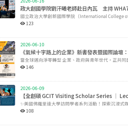
2026-06-16
監獄與人權議題的討論，藉由多元場域實踐，引導學
包括住宅作為「資產」或「工具」的截然不同社會認
政大創國學院劉汗曦老師赴日內瓦 主持 WHA79 
「We are one, not the other.」為核
等議題。 本次移地田野呈現政大跨域教學的多元合力：地政學系學生帶入紮實的日本國土空間規劃與環評
國立政治大學創新國際學院（International College of 
場域中，透過自在的交流與情感抒發，以對話與創作建立彼此之間的
規範知識，傳播學院學生專責影像記錄與田野敘事，I
Governance）課程授課教師劉汗曦博士，於2026
期計畫共達成四項重要創新。首先，在臺北少年觀護
此外，九州大學共創學部李曉燕老師與其學生的加入
123
生大會（WHA79）周邊會議與活動。他並受總部設於
程，透過性別多元的團隊組成，讓學生有機會理解不
野友情、體現了國際共學的意義。此行中，師生亦探訪
位的非政府組織「世台聯合基金會」（STUF United Fu
認識。 其次，有別於過往由教師事先規劃課程架構的模式，本次工作坊將更大的自主權交給學生志工，從
校友職涯的真實鏈結。 創新國際學院長期致力於讓數位科技發展深植於人文社會素養，讓知識探索與生產
in a Transforming World」上半場「AI for UHC: Me
課程發想到活動帶領皆由學生共同規劃與執行。課程
跨越校園，與生活實踐相互深化，此次熊本移地田野
2026-06-10
（CNA）、工商時報等媒體報導，總統賴清德並透過
透過多元且彈性的設計，引導少女從自身經驗與感知
義不僅在於知識生產，更在於讓學生以身體丈量土地
《氣候十字路上的企業》新書發表暨國際論壇
合作。 論壇邀集日內瓦大學 Christian Lovis 教授、前國際醫學資訊協會（IMIA）主席李友專教授、國際組
第三，本次計畫共招募15位學生志工參與，為歷年規模最大的一次。多元背景的學生組成更具活力的服務
概念，逐步建立對空間正義與環境變遷的敏銳觀察力
當全球邁向淨零轉型 企業、政府與青年世代，正共同面對氣候行動的新挑戰。 我們又該如何找到下一階段
織 TruMerit 執行長 Dr. Peter Preziosi，
團隊，透過分組陪伴與協作模式，創造志工與少女彼
的創新解方？ 誠摯邀請您參與Prof. Lily Hsueh的【新書發表暨國際論壇】 一起開啟全球永續、台灣與國際
防醫學、衛生人力到智慧藥事，探討人工智慧（AI）
團隊能在課後進行更細緻的討論與反思，並依據現場需求即時
146
展望的「黑盒子」！ 日期：2026/06/18（四）10:00–12:00 地點：臺灣大學社會科學院四樓419會議室 主
持時歸納：「AI for UHC 不是談演算法，而是
次與政治大學課程緊密結合。除了課堂中的文本閱讀
講／新書作者：Prof. Lily Hsueh｜亞利桑那州立大學公共事務學院副教授 分享新書
科技能否支持而非取代人力？」並強調「AI 不能只讓醫療更聰
的倫理實踐經驗帶入課程，引導學生跳脫「幫助者」
Climate Crossroads: Multilevel Governance, Public P
曦並受國際英文媒體 TaiwanPlus《Zoom In Z
學習者的角色進入場域，透過真實互動重新思考自我
2026-06-09
https://direct.mit.edu/books/oa-monograph/6016/Co
全球衛生法」合作中心（WHO Collaborating Center on
義。 本學期計畫結束後，第一次參與計畫的台灣學生志工蔡瑋峻回想起過去對少年受刑人的印象，他表
【全創碩 GCIT Visiting Scholar Series │ L
重量級主持人和與談人： 主持人/與談人： 林子倫｜臺大公共政策與
學 Lawrence Gostin 教授同框受訪。劉汗曦指出
示：「過往在新聞當中，我常見到這些少女受到媒體
✨美國佛羅里達大學訪問學者系列活動！探索沉浸式媒體、虛擬實境與公共利
政治大學公共行政學系特聘教授、創新國際學院院長 劉哲良｜中華經濟研究院綠色經濟研究中心研究員兼
所引發的經費與財務衝擊，二是 AI 與數位健康如
們互動，我才意識到她們都只是個孩子，她們都仍帶
Media, Virtual Reality, and Public Interest Communic
副主任、能源與環境研究中心主任 讓我們一起深入探討： 企業淨零治理與永續轉型 全球氣候治理下的新公
與全球衛生；他並強調「法治是公共衛生的基礎」（Rule of law is
108
庭因素的緣故，使她們陷入了複雜的處境當中。」 泰國學生志工蔡寶瑩提及自己再度投入計畫的原因：
Florida 【全創碩 GCIT Visiting Scholar Series │ Lecture × Workshop】 想了解沉浸式媒體（Immersive
共政策視角 青年世代與社會的氣候行動 ＊報名連結：https://www.surveycake.com/s/xkGGy，歡迎踴躍報
若缺乏法治基礎，隔離、檢疫與疫苗接種等公共衛生
「我覺得我一直以來都生活在相當都市化的環境當中
Media）、虛擬實境（VR）與公共利益傳播（Public In
缺的角色（專訪影片：https://youtu.be/76kB
力，因此我認為，這個計畫能帶給我更加理解社會上不同人群的機會。」 