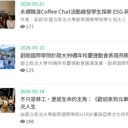
科技與社會的方式嗎？ 全創碩（GCIT）很榮幸邀請美國佛羅里達大學（University of Florida）副教授暨公
瓦提到「健保快易通」──WHA會場外，台灣的「存在」與
來自挪威的學生志工莫庭筠回應到，挪威的監獄體制
2026-05-27
共利益傳播中心（Center for Public Interest Com
世台聯合基金會與立法委員王正旭辦公室於5月12日在
對挪威的少年監獄體仍有許多不了解的地方，他表示
永續職涯Coffee Chat活動啟發學生探索 ES
蒞臨訪問，帶來一場專題演講與一場工作坊！ 李博士長期研究沉浸式媒體、虛擬實境、媒介心理學、公共
言，多位跨黨派立委到場聲援。劉汗曦於記者會上表
生活情況，裡面有沒有提供相關的教育，或是像我們
作者：莊舒羽 國立政治大學創新國際學院學士班大三 國立政治大學國際創新學院（ICI）於 2026 年 5 月 17
利益傳播與新興傳播科技，並致力於探討科技如何影響人類行為
性，是值得帶到日內瓦、與各國交流與分享的。 創新國際學院表示，「全球衛生治理」為學院旗艦課程之
在未來能延續相對穩定的生活。」 巴拉圭學生志工達淑珊分享了兩學期的參與帶給她的感觸：「在這裡，
日，在南港的 Pause Coffee 舉辦「Career-Wise Infor
delighted to welcome Dr. Yu-Hao Lee from the Univers
177
一，結合國際法、公共衛生與外交視角，培養具全球
我們都一樣是學生，因為我們都是在向生命學習。」
ICI 大三學生 Zuri 與 Emily 籌辦，以「當永續成為你的職涯（W
Dr. Lee is an Associate Professor at the University of
民間組織的交流，政大師生可望獲得更多元的國際視
養分。 創新國際學院USR計畫與法務部矯正署臺北少年觀護所的合作，自2024年春季延續至今已即將邁入
Career）」為主題，邀請 Foxconn 資深專員
Public Interest Communications. His research focus
球衛生治理的對話現場。
第三年。透過平等的陪伴關係，計畫不僅為在所少女
中日益重要的發展趨勢。 本次活動以輕鬆且近距離的咖啡館交流形式進行，讓學生能在自在的環境中，直
psychology, public interest communication, and em
學生志工在真實場域中重新思考教育與人權的意義。
2026-05-22
接與業界專業人士互動。來自不同學術背景的學生參與
visit, he will lead two engaging events to share his latest
同生命經驗之間的理解與對話，展現教育作為連結與賦權力量的可能性。 
創新國際學院於政大99週年校慶運動會表現亮
會的討論。 李翊僑以自身經歷為例，分享她如何從公共行政與永續政策研究背景，逐步進入企業永續與環
Moral Dilemmas & Immersive Media 當故事中的道德困境不再來自作者，而是來自玩家自己的選擇，會產
示，希望能延續本學期累積的能量與成果，持續深化
國立政治大學99週年校慶運動會圓滿落幕，創新國
境、健康與安全（EHS）領域。她也提到，目前企業
生什麼樣的體驗？ 本場演講將探討娛樂媒體中的道德判斷，以及沉浸式媒體如何創造真實的心理反應與自
心精神外，也規劃將更多議題式閱讀與討論融入課程
獲得優異成績，也展現出高度凝聚力與團隊精神，為學院增添榮耀。 本次校慶活
求正持續增加。 在加入鴻海之前，李翊僑曾擔任 Welhunt 永續發展副理、AECOM 資深 EHS 顧問，以及台
我反思經驗。 What happens when a story's moral failures are not the writer's fault, but your own? Many
125
題，引導其在安全且開放的對話空間中思考自身經驗
多創國師生熱情參與繞場活動，以實際行動展現對學
灣野鳥保育協會政策研究員。橫跨 NGO、顧問公司
theories have examined how morality contributes t
才能打破空間與身分的籓籬、看見各種生命之間多元
滿活力的精神風貌。 值得一提的是，創國學士班二年級學生金品萱獲選擔任本次校慶運動會「運動員宣誓
域，而是高度仰賴跨領域整合能力。她也指出，企業
media. This talk will focus on the role of morality 
代表」，代表全體運動員進行宣誓，展現創國學生優秀的運動實力與自
才。 在交流討論環節中，學生們也積極詢問如何為未來永續職涯做好準備。李翊僑表示，永續領域非常重
how immersive media provides opportunities for mo
2026-05-18
際學院學生於田徑與團體競賽中皆有傑出表現，榮獲
視對國際政策與全球議題的敏感度。她鼓勵學生持續關
interactive media affords authentic psychological 
不只是移工，更是生命的主角：《歡迎來到北
翔同時榮獲「政大運動代表隊獎學金」，表彰其優異的運動表現與長期投入
要議題，同時透過不斷累積相關知識、參與討論與接觸永續資訊，深
help us reflect on who we are and our relationship with others. 時間 Time: 06/17 (W
元人生
牌二項 女子田徑 200 公尺｜金品萱 女子田徑 400 公尺｜金品萱 銀牌一項 女子田徑 100 
續領域前是否需要先取得專業證照」，李翊僑分享，
點 Venue: NCCU College of Law Building, Room 312 (3F) 法學
三項 壘球擲遠｜陳奕彤 男子田徑 400 公尺｜陳榮聖 團體競賽 滾
職者對永續議題的理解、持續學習的熱忱，以及分析
(Open until 06/12 (Fri)): https://forms.gle/XbUroKBushTP4aQh6 *Lunchbox
由國立政治大學創新國際學院USR計畫與亞際文化研
200 公尺｜陳奕彤 團體競賽 大隊接力｜創國學士班 第五名一項 男子田徑 100 公尺｜王顥勳 此外，學院亦傳
過閱讀國際報告、參與論壇與活動、追蹤政策趨勢，
━━━━━━━━━━━ 【Workshop】What is Public Interest Communication and Why Do We Need It
放映及映後座談」，於5月8日在政大新聞館圓滿落
168
來令人振奮的喜訊。恭賀陳柏良老師榮獲113學年度
的投入與實務經驗。 活動尾聲，李翊僑也送給學生一句鼓勵的話： 「每個人都有自己的時區，不要過度關
Now 身為公共利益傳播中心研究主任（Research Director for the Center for Public Interest
獎紀錄片導演曾文珍親臨現場，與師生共同探討四位