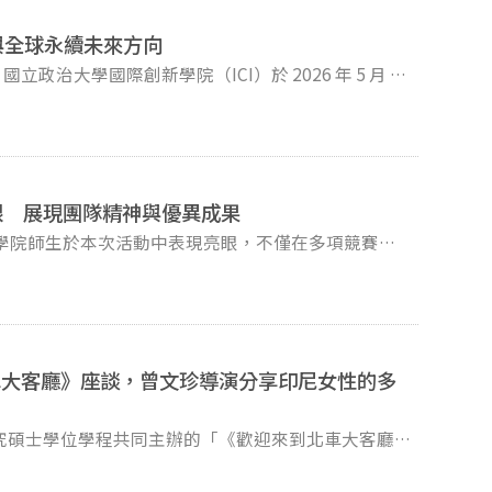
「缺席」〉，分享其日內瓦觀察。 出國之前，
一直以來都以開明的理念而成為國際上的典範，但自己
munications）研究主任 李育豪博士（Dr. Yu-Hao Lee）
立法院舉行 WHA79 行前記者會，劉汗曦受邀上台發
：「在參與這個計畫後，我很好奇挪威的少年監獄裡的
G 與全球永續未來方向
示，台灣在全球衛生與科技治理上累積的經驗有其獨特
推動的計畫一樣，去努力協助監獄裡的青少年，讓他們
、社會互動與公共利益。 GCIT is
mal Gathering #2 — Coffee Chat」活動。本次活動由
ity of Florida as our visiting scholar this June! ✨
視野的治理人才。透過本次在日內瓦與各國專家及國際
她期許這段經驗能成為未來她在巴拉圭推動類似計畫的
hen Sustainability Becomes Your
 Florida and Research Director of the Center for
野；學院也期盼持續以專業網絡，把台灣與政大帶進全
李翊僑分享其跨領域永續職涯歷程，以及永續實踐在企業世界
es on immersive media, virtual reality, media
創造表達自我、探索生命經驗的學習空間，也讓參與的
erging communication technologies. During his
創作不僅成為少女認識自我與他人的媒介，也促進了不
了有關永續發展、ESG、企業社會責任及未來職涯機
 research and professional insights. 【Lecture】
談到未來發展，郭怡慧教授表
眼 展現團隊精神與優異成果
與臺北少年觀護所的合作關係。未來除保留原課程的核
際學院師生於本次活動中表現亮眼，不僅在多項競賽中
對於淨零轉型、供應鏈治理及永續策略等相關人才的需
設計，例如性別、毒品使用等少女關心且充滿好奇的議
動當日天氣炎熱，仍有許
與價值選擇。郭怡慧教授認為，唯有透過真誠的交流，
院的支持與認同，充分體現創新國際學院團結互助、充
與企業界的多元經歷，使她強調永續並非單一專業領
o our enjoyment or appreciation of entertainment
的經驗與處境。
越來越重視具有全球視野、溝通能力與永續素養的人
in entertainment media and extend the discussion to
信風采。 在競賽成績方面，創新國
ral dilemmas. Through my studies, I argue that
多項佳績。學士班二年級學生金品萱與四年級學生林子
注 ESG 發展、淨零轉型、碳管理與供應鏈治理等重
responses and self-transcendent experiences that
車大客廳》座談，曾文珍導演分享印尼女性的多
。 本次競賽獲獎成績如下： 金
化自身理解。 針對學生提問「進入永
ed)｜12:30–14:00 地
公尺｜金品萱 銅牌
雖然證照能作為能力的輔助證明，但企業往往更重視求
院館三樓 312 講堂 報名表單 Registration
球接力｜創國學士班 第四名二項 女子田徑
與溝通能力。她建議學生不必急於考取證照，而是應透
 included! 活動備有午餐*
究碩士學位學程共同主辦的「《歡迎來到北車大客廳》
以及投入研究計畫或實習等方式，長期培養對永續議題
幕。活動由創國學院副教授歐子綺主持，特別邀請金馬
「教學優良教師」，呂欣澤老師獲選113學年度「優良
印尼籍女性移工在台灣的生命故事，以及紀錄片背後的