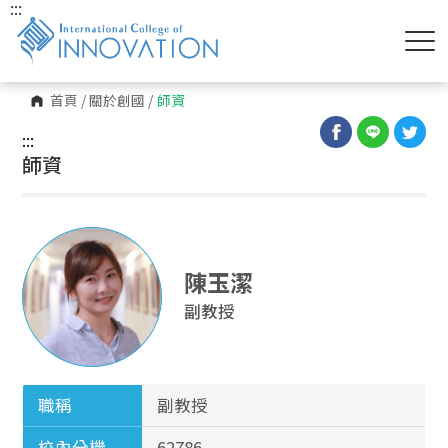
:::
首頁
/
關於創國
/
師資
:::
師資
陳玉潔
副教授
職稱
副教授
校內分機
62786