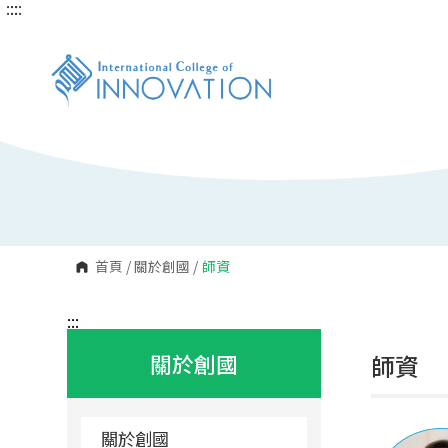
:::
:::
跳
到
主
要
內
容
區
塊
首頁
/
關於創國
/
師資
:::
關於創國
師資
關於創國