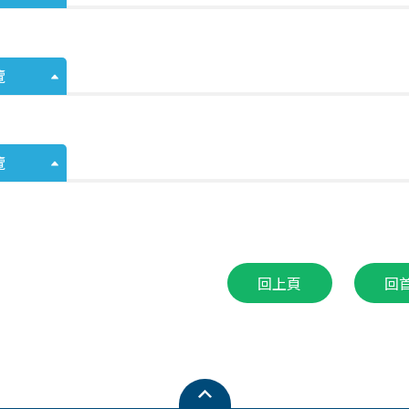
覽
覽
回上頁
回