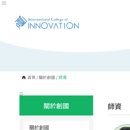
:::
:::
跳
到
主
要
內
容
區
塊
首頁
/
關於創國
/
師資
:::
關於創國
師資
關於創國