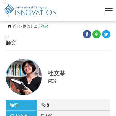
:::
首頁
/
關於創國
/
師資
:::
師資
杜文苓
教授
職稱
教授
校內分機
51140