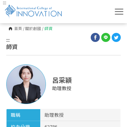
:::
首頁
/
關於創國
/
師資
:::
師資
呂采穎
助理教授
職稱
助理教授
校內分機
62786