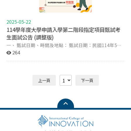
5 91160006 陳○廷 11:10 6 91160008 陳○儀 11:20 7
91160010 陳○恩 11:30 二、 注意事項： 1.考生於面試
時，應攜帶身分證（或附加照片之健保卡、汽機車駕照、
護照、居留證）。 2.請於考試時間前30分鐘至報到地點辦
2025-05-22
理報到。 三、 其他規定： 依本系簡章其他規定，「在境
114學年度大學申請入學第二階段指定項目甄試考
外持有海外工作或就學證明、交換證明者得申請視訊面
生面試公告 (調整版)
試」。有進入面試名單之境外生/境外人士，若因不可抗
一、 甄試日期、時間及地點： 甄試日期：民國114年5月
力之因素無法回台面試，請依視訊面試申請相關注意事項
24日 (星期六) 報到地點：國立政治大學國際大樓1樓
264
申請視訊面試。 四、 方向導覽： 國際大樓位於山上校
360104會議室 面試地點：國際大樓2樓360202教室 上午
區，從國立政治大學正門進入校園後，沿正對四維堂右側
場次 報到時間 面試時間 面試順序 學測應試號碼 姓名
之風雨走廊步行約10-15分鐘即可抵達國際大樓。請留意<
09:00-09:20 上午場第一梯次 09:30-10:30 上午場第一梯
藝文中心>招牌，國際大樓在對面，並請預留步行時間。
次 1 11000521 徐O芹 2 11002832 洪O傑 3 11003127 黎O
上一頁
下一頁
妤 4 11003312 李O綺 10:10-10:30 上午場第二梯次 10:40-
11:40 上午場第二梯次 1 11003617 曾O恩 2 11006112 連
O寬 3 11009726 林O禕 4 11012708 駱O丞 5 11012709 朱
O帆 5.下午場次 報到時間 面試時間 面試順序 學測應試號
碼 姓名 12:30-12:50 下午場第三梯次 13:00-14:00 下午場
第三梯次 1 11012926 黃O衡 2 11014934 蕭O幸 3
11018109 簡O愛 4 11034523 高O龢 5 11281614 楊O棠
13:40-14:00 下午場第四梯次 14:10-15:10 下午場第四梯