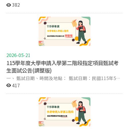
24日(三) 2. 考試時間：請詳下表 3. 報到地點：政治大
382
學國際大樓4樓 360406教室 4. 面試地點: 政治大學國際
大樓4樓 360408教室 5. 三年級面試名單: 序號 准考證號
碼 考生姓名 考試時間(預估) 1 91160002 蔣○辰 09:30 2
91160003 鄭○哲 09:45 3 91160005 徐○惟 10:00 4
91160006 陳○晴 10:15 5 91160007 曹○悅 10:30 二、
注意事項: 1. 考生於面試時，應攜帶國民身分證正本 （或
以附加照片之健保卡、汽機車駕照、護照、居留證替
代）。 2. 請於考試時間前30分鐘至報到地點辦理報到，
2026-05-21
以免影響考試權益。 3. 建議於面試前，預先確認校內交
115學年度大學申請入學第二階段指定項目甄試考
通動線。 4. 穿著合宜服裝。 5. 每位考生面試時間為10
生面試公告(調整版)
分鐘，將於7分鐘時按鈴一次並舉時間牌 (剩3分鐘)，10分
一、 甄試日期、時間及地點： 甄試日期：民國115年5月
鐘時間到按鈴兩次並舉時間牌 (時間到)。 三、 其他規定:
23日 (星期六) 報到地點：國際大樓3樓梯廳 面試地點：
417
依本所簡章其他規定，「在境外持有海外工作或就學證
國際大樓3樓360304教室 上午場次 報到時間 面試時間 面
明、交換證明者得申請視訊面試」。有進入面試名單之境
試順序 學測應試號碼 姓名 09:00-09:20 上午場第一梯次
外生/境外人士，若因不可抗力之因素無法回台面試，請
09:30-10:30 上午場第一梯次 1 11002530 蘇O仁 2
依視訊面試申請相關注意事項申請視訊面試。 四、 方向
11002908 彭O欣 3 11009127 張O中 4 11014403 尤O娟 5
導覽: 國際大樓位於山上校區，從國立政治大學正門進
11036429 呂O儒 10:10-10:30 上午場第二梯次 10:40-
入校園後，沿正對四維堂右側之風雨走廊步行約10-15分
11:40 上午場第二梯次 1 11023016 賴O澤 2 11025514 徐
鐘即可抵達國際大樓。請留意 <藝文中心>招牌，國際大
O誼 3 11027520 黃O庭 5.下午場次 報到時間 面試時間