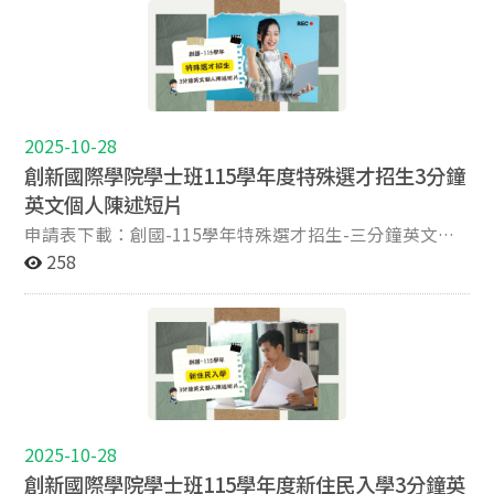
第五梯次 15:20-16:20 下午場第五梯次 1 11151334 鄭O和
照、居留證替代）。 四、考生若需異動面試時間，請於
91110014 吳○涵 08:30 2 91110040 柯○○妮 08:45 3
2 11153217 劉O嬡 3 11177612 林O蕎 4 11179502 劉O妘
115年5月20日(星期三)上午9:00至下午17:00電洽本院周
91110067 林○卉 09:00 4 91110005 戴○懿 09:15 5
5 11189325 施O靚 6 11208717 游O槿 16:00-16:20 下午場
助教，逾時恕不受理。調整後之報到/面試時間，將於隔
91110008 周○錚 09:30 6 91110015 吳○齊 09:45 7
第六梯次 16:30-17:30 下午場第六梯次 1 11209804 王O亘
天115年5月21日(星期四)上午9:00 公告於本院官網。
91110024 陳○安 10:00 8 91110026 黃○妮 10:15 9
2 11209907 林O朗 3 11211009 葉O瑜 4 11293812 凃O宸
TEL：02-29393091 分機67757 本系網址：
91110035 李○甄 10:30 10 91110048 丁○誠 10:45 11
二、考生注意事項： 請務必於該場次報到時間完成報到，
https://ici.nccu.edu.tw 五、方向導覽： 國際大樓位於山
91110049 余○力 11:00 12 91110052 郭○妤 11:15 二、
2025-10-28
以免影響考試權益。 建議於面試前，預先確認校內及跨校
上校區，從國立政治大學正門進入校園後，沿正對四維堂
注意事項: 1.考生於面試時，應攜帶身分證（或附加照片
創新國際學院學士班115學年度特殊選才招生3分鐘
交通動線。 報到後請於指定位置就座勿擅自離席。 穿著
右側之風雨走廊步行約10-15分鐘即可抵達國際大樓。 請
之健保卡、汽機車駕照、護照、居留證）。 2.請於考試時
合宜服裝。 每位考生面試時間為7分鐘，將於6分鐘時按
英文個人陳述短片
留意<藝文中心>招牌，國際大樓在對面。本院於國際大樓
間前15分鐘至報到地點辦理報到。 三、 方向導覽: 國際大
鈴一次並舉時間牌 (剩一分鐘)，7分鐘時間到按鈴2次並舉
路口處放置大型引導看板，與外文中心和華語中心同一棟
申請表下載：創國-115學年特殊選才招生-三分鐘英文個
樓位於山上校區，從國立政治大學正門進入校園後，沿正
時間牌 (時間到)。 三、考生應攜帶之物品及文具： 本校
大樓。 請預留步行時間。
人陳述短片申請表
258
對四維堂右側之風雨走廊步行約10-15分鐘即可抵達國際
指定項目甄試通知單暨准考證。 國民身分證正本（或以附
大樓。請留意<藝文中心>招牌，國際大樓在對面，並請預
加照片之健保卡、汽機車駕照、護照、居留證替代）。
留步行時間。
四、考生若需異動面試時間，請於115年5月20日(星期三)
上午9:00至下午17:00電洽本院周助教，逾時恕不受理。
調整後之報到/面試時間，將於隔天115年5月21日(星期
四)上午9:00 公告於本院官網。 TEL：02-29393091 分機
67757 本系網址：https://ici.nccu.edu.tw 五、方向導
覽： 國際大樓位於山上校區，從國立政治大學正門進入校
2025-10-28
園後，沿正對四維堂右側之風雨走廊步行約10-15分鐘即
創新國際學院學士班115學年度新住民入學3分鐘英
可抵達國際大樓。 請留意<藝文中心>招牌，國際大樓在