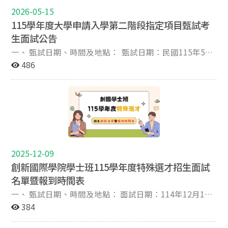
樓在對面，並請預留步行時間。
面試順序 學測應試號碼 姓名 12:30-12:50 下午場第三梯次
2026-05-15
13:00-14:00 下午場第三梯次 1 11051218 陳O歆 2
115學年度大學申請入學第二階段指定項目甄試考
11052228 巫O萱 3 11052424 陳O宏 4 11052806 許O珊 5
生面試公告
11055823 張O玲 13:40-14:00 下午場第四梯次 14:10-
一、 甄試日期、時間及地點： 甄試日期：民國115年5月
15:10 下午場第四梯次 1 11083523 謝O學 2 11105823 吳
23日 (星期六) 報到地點：國際大樓3樓梯廳 面試地點：
486
O翰 3 11114335 黃O盈 4 11115630 王O璇 5 11126603 沈
國際大樓3樓360304教室 上午場次 報到時間 面試時間 面
O榛 6 11140127 鍾O庭 14:50-15:10 下午場第五梯次
試順序 學測應試號碼 姓名 09:00-09:20 上午場第一梯次
15:20-16:20 下午場第五梯次 1 11151334 鄭O和 2
09:30-10:30 上午場第一梯次 1 11002530 蘇O仁 2
11153217 劉O嬡 3 11177612 林O蕎 4 11179502 劉O妘 5
11002908 彭O欣 3 11009127 張O中 4 11014403 尤O娟
11189325 施O靚 6 11208717 游O槿 16:00-16:20 下午場
10:10-10:30 上午場第二梯次 10:40-11:40 上午場第二梯
第六梯次 16:30-17:30 下午場第六梯次 1 11209804 王O亘
次 1 11023016 賴O澤 2 11025514 徐O誼 3 11027520 黃O
2 11209907 林O朗 3 11211009 葉O瑜 4 11293812 凃O宸
庭 4 11036413 高O洋 5 11036429 呂O儒 5.下午場次 報
5 11036413 高O洋 二、考生注意事項： 請務必於該場次
到時間 面試時間 面試順序 學測應試號碼 姓名 12:30-
2025-12-09
報到時間完成報到，以免影響考試權益。 建議於面試前，
12:50 下午場第三梯次 13:00-14:00 下午場第三梯次 1
創新國際學院學士班115學年度特殊選才招生面試
預先確認校內及跨校交通動線。 報到後請於指定位置就座
11051218 陳O歆 2 11052228 巫O萱 3 11052424 陳O宏 4
勿擅自離席。 穿著合宜服裝。 每位考生面試時間為7分
名單暨報到時間表
11052806 許O珊 5 11055823 張O玲 13:40-14:00 下午場
鐘，將於6分鐘時按鈴一次並舉時間牌 (剩一分鐘)，7分鐘
一、 甄試日期、時間及地點： 面試日期：114年12月12
第四梯次 14:10-15:10 下午場第四梯次 1 11083523 謝O學
時間到按鈴2次並舉時間牌 (時間到)。 三、考生應攜帶之
日(五) 面試時間：請詳見下表 報到地點：政治大學國際大
384
2 11105823 吳O翰 3 11114335 黃O盈 4 11115630 王O璇
物品及文具： 本校指定項目甄試通知單暨准考證。 國民
樓4樓 406教室 面試地點: 政治大學國際大樓4樓 408教室
5 11126603 沈O榛 6 11140127 鍾O庭 14:50-15:10 下午場
身分證正本（或以附加照片之健保卡、汽機車駕照、護
面試名單: 序號 准考證號碼 考生姓名 考試時間(預估) 1