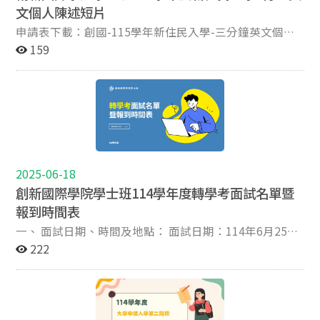
文個人陳述短片
對面。本院於國際大樓路口處放置大型引導看板，與外文
中心和華語中心同一棟大樓。 請預留步行時間。
申請表下載：創國-115學年新住民入學-三分鐘英文個人
陳述短片申請表
159
2025-06-18
創新國際學院學士班114學年度轉學考面試名單暨
報到時間表
一、 面試日期、時間及地點： 面試日期：114年6月25日
(三) 考試時間：請詳下表 報到地點：政治大學國際大樓4
222
樓 360408教室 面試地點：政治大學國際大樓5樓 360504
教室 三年級面試名單： 序號 准考證號碼 考生姓名 考試
時間(預估) 1 91160001 莊○羽 10:30 2 91160002 邱○妤
10:40 3 91160004 陳○岳 10:50 4 91160005 葉○宥 11:00