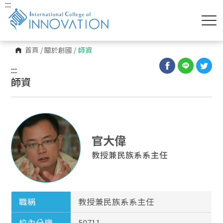
:::
首頁
/
關於創國
/
師資
:::
師資
官大偉
教授兼民族系系主任
職稱
教授兼民族系系主任
校內分機
50711