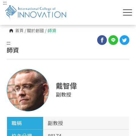
:::
首頁
/
關於創國
/
師資
:::
師資
戴智偉
副教授
職稱
副教授
校內分機
88174