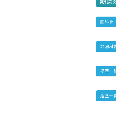
期刊論
國科會
非國科
學歷一
經歷一