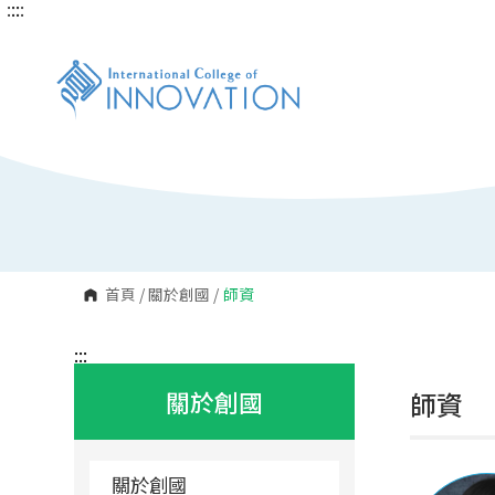
:::
:::
跳
到
主
要
內
容
區
塊
首頁
/
關於創國
/
師資
:::
關於創國
師資
關於創國