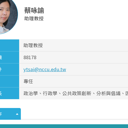
蔡咏諭
助理教授
助理教授
機
88178
件
ytsai@nccu.edu.tw
專任
長
政治學、行政學、公共政策創新、分析與倡議、
作