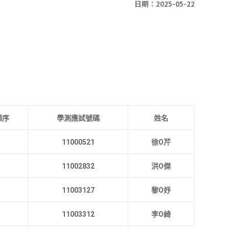
日期：2025-05-22
順序
學測應試號碼
姓名
11000521
徐O芹
11002832
洪O傑
11003127
黎O妤
11003312
李O綺