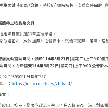
考生面試時間為
7
分鐘
，將於6分鐘時按鈴一次並舉時間牌 (剩
。
應攜帶之物品及文具：
指定項目甄試通知單暨准考證。
身分證正本（或附加照片之健保卡、汽機車駕照、護照、居
若需異動面試時間，請於114年5月21日(星期三)上午9:00
試時間，將於隔天114年5月22日(星期四)上
午9:00 公告
：02-29393091 分機67757
網址：
https://ici.nccu.edu.tw/zh-hant/
導覽：
位於山上校區，從國立政治大學正門進入校園後，沿正對四維堂