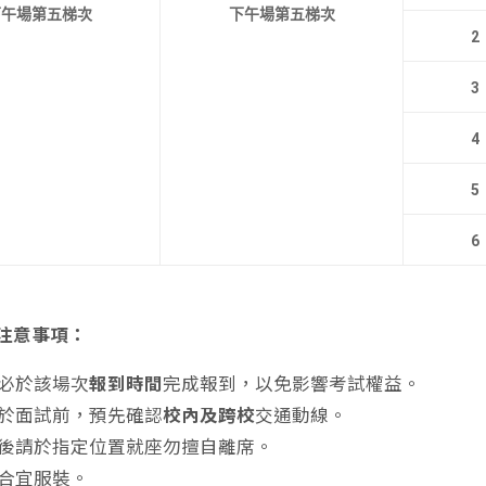
下午場第五梯次
下午場第五梯次
2
3
4
5
6
注意事項：
必於該場次
報到時間
完成報到，以免影響考試權益。
於面試前，預先確認
校內及跨校
交通動線。
後請於指定位置就座勿擅自離席。
合宜服裝。