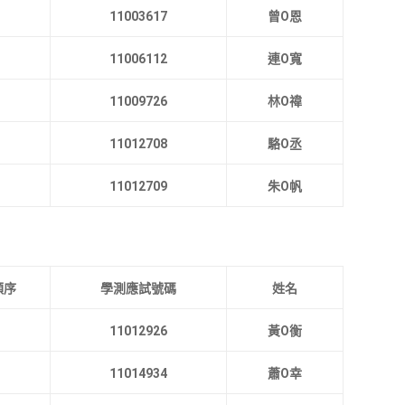
11003617
曾O恩
11006112
連O寬
11009726
林O禕
11012708
駱O丞
11012709
朱O帆
順序
學測應試號碼
姓名
11012926
黃O衡
11014934
蕭O幸