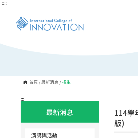
:::
:::
跳
到
主
要
內
容
區
塊
首頁
/
最新消息
/
招生
:::
最新消息
114
版)
演講與活動