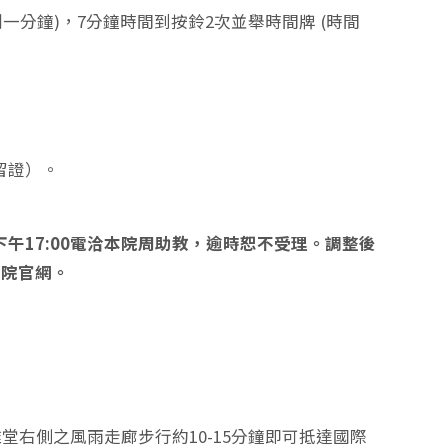
一分鐘)，7分鐘時間到按鈴2次並舉時間牌 (時間
留證）。
至下午17:00電洽本院周助教，逾時恕不受理。調整後
於本院官網。
右側之風雨走廊步行約10-15分鐘即可抵達國際