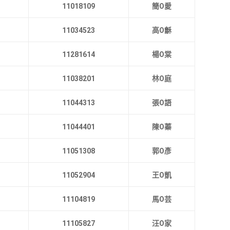
11018109
簡O愛
11034523
高O龢
11281614
楊O棠
11038201
林O庭
11044313
張O語
11044401
陳O蓁
11051308
郭O彥
11052904
王O凱
11104819
馬O芸
11105827
汪O家