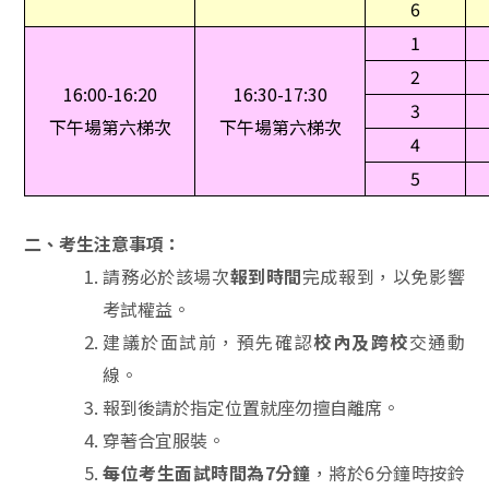
6
1
2
16:00-16:20
16:30-17:30
3
下午場第六梯次
下午場第六梯次
4
5
二、考生注意事項：
請務必於該場次
報到時間
完成報到，以免影響
考試權益。
建議於面試前，預先確認
校內及跨校
交通動
線。
報到後請於指定位置就座勿擅自離席。
穿著合宜服裝。
每位考生面試時間為7分鐘
，將於6分鐘時按鈴