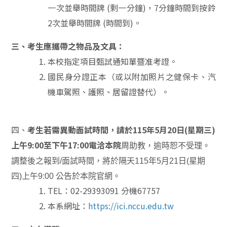
一次並舉時間牌 (剩一分鐘)，7分鐘時間到按鈴
2次並舉時間牌 (時間到)。
三、考生應攜帶之物品及文具：
本校指定項目甄試通知單暨准考證。
國民身分證正本（或以附加照片之健保卡、汽
機車駕照、護照、居留證替代）。
四、
考生若需異動面試時間，請於115年5月20日(星期三)
上午9:00至下午17:00電洽本院
周助教，逾時恕不受理。
調整後之報到/面試時間，將於隔天115年5月21日(星期
四)上
午9:00 公告於本院官網。
TEL：02-29393091 分機67757
本系網址：
https://ici.nccu.edu.tw