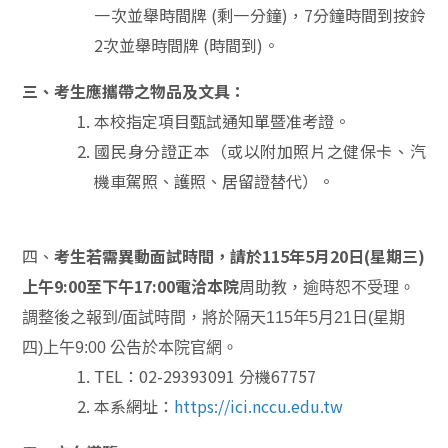
一次並舉時間牌 (剩一分鐘)，7分鐘時間到按鈴
2次並舉時間牌 (時間到)。
三、考生應攜帶之物品及文具：
本校指定項目甄試通知單暨准考證。
國民身分證正本（或以附加照片之健保卡、汽
機車駕照、護照、居留證替代）。
四、
考生若需異動面試時間，請於115年5月20日(星期三)
上午9:00至下午17:00電洽本院
周助教，逾時恕不受理。
調整後之報到/面試時間，將於隔天115年5月21日(星期
四)上
午9:00 公告於本院官網。
TEL：02-29393091 分機67757
本系網址：
https://ici.nccu.edu.tw