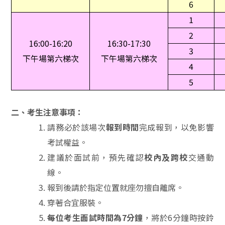
6
1
2
16:00-16:20
16:30-17:30
3
下午場第六梯次
下午場第六梯次
4
5
二、考生注意事項：
請務必於該場次
報到時間
完成報到，以免影響
考試權益。
建議於面試前，預先確認
校內及跨校
交通動
線。
報到後請於指定位置就座勿擅自離席。
穿著合宜服裝。
每位考生面試時間為7分鐘
，將於6分鐘時按鈴