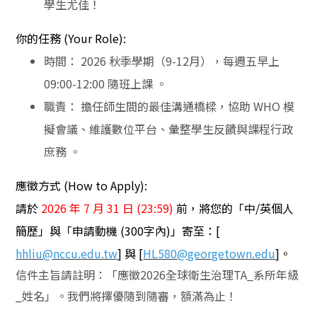
學生尤佳！
你的任務
(Your Role):
時間：
2026
秋季學期（
9-12
月），每週五早上
09:00-12:00
隨班上課
。
職責：
擔任師生間的最佳溝通橋樑，協助
WHO
模
擬會議、維護數位平台、彙整學生反饋與課程行政
庶務
。
應徵方式
(How to Apply):
請於
2026
年 7 月 31
日 (23:59)
前，將您的「中
/
英個人
簡歷」與「申請動機
(300
字內
)
」寄至：
[
hhliu@nccu.edu.tw
]
與
[
HL580@georgetown.edu
]
。
信件主旨請註明：「應徵
2026
全球衛生治理
TA_
系所年級
_
姓名」。我們將擇優隨到隨審，額滿為止！