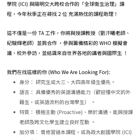
學院
(ICI)
與陽明交大跨校合作的「全球衛生治理」課
程，今年秋季正在尋找
2
位
充滿熱忱的課程助理！
這不僅是一份
TA
工作，你將與授課教授（劉汗曦老師、
紀駿輝老師）並肩合作
，參與籌備精彩的
WHO
模擬會
議、校外參訪，並結識來自世界各地的講者與國際生
！
我們在找這樣的你
(Who We Are Looking For):
身分：
研究生或大三、大四高年級生優先。
語言：
具備優秀的英語溝通能力（歡迎懂中文的外
籍生，或英語流利的台灣學生）
。
特質：
積極主動
(Proactive)
、樂於溝通，能與授課
老師及跨文化學生建立良好互動
。
加分項：
曾修習過本課程，或為政大創國學院
(ICI)