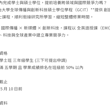
年內完成學士與碩士學位，提前培養跨領域與國際競爭力嗎？
政治大學全球傳播與創新科技碩士學位學程（GCIT）**提供
士課程，順利銜接研究所學習，縮短整體修業時間。
結合 國際傳播 × 新媒體 × 創新科技，課程以 全英語授課（
體、科技與全球產業中建立專業競爭力。
資格
學士班 三年級學生 (三下可提出申請)
滿 五學期 且 學業成績排名在班級前 50% 以內
截止
5 月 10 日前
資料