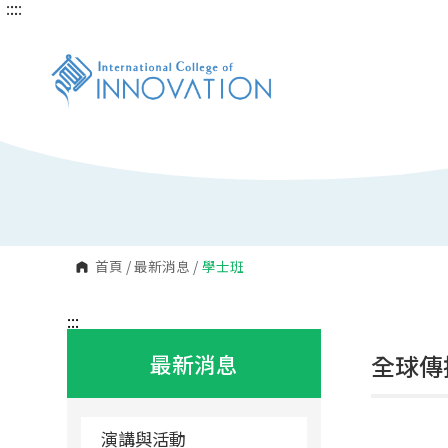
:::
:::
跳
到
主
要
內
容
區
塊
首頁
/
最新消息
/
學士班
:::
最新消息
全球傳
演講與活動