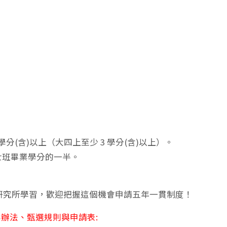
分(含)以上（大四上至少 3 學分(含)以上）。
碩士班畢業學分的一半。
研究所學習，歡迎把握這個機會申請五年一貫制度！
辦法、甄選規則與申請表: