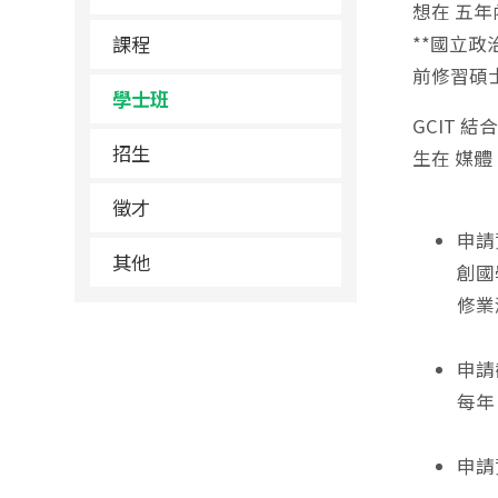
想在 五
課程
**國立
前修習碩
學士班
GCIT 
招生
生在 媒
徵才
申請
其他
創國
修業
申請
每年 
申請