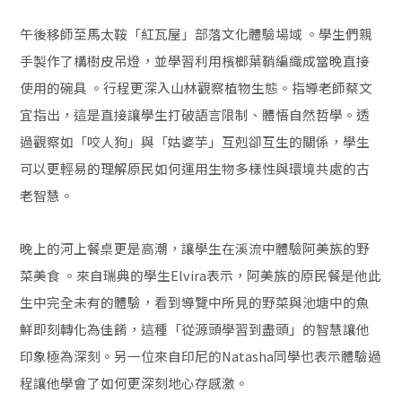
午後移師至馬太鞍「紅瓦屋」部落文化體驗場域 。學生們親
手製作了構樹皮吊燈，並學習利用檳榔葉鞘編織成當晚直接
使用的碗具 。行程更深入山林觀察植物生態。指導老師蔡文
宜指出，這是直接讓學生打破語言限制、體悟自然哲學。透
過觀察如「咬人狗」與「姑婆芋」互剋卻互生的關係，學生
可以更輕易的理解原民如何運用生物多樣性與環境共處的古
老智慧。
晚上的河上餐桌更是高潮，讓學生在溪流中體驗阿美族的野
菜美食 。來自瑞典的學生Elvira表示，阿美族的原民餐是他此
生中完全未有的體驗，看到導覽中所見的野菜與池塘中的魚
鮮即刻轉化為佳餚，這種「從源頭學習到盡頭」的智慧讓他
印象極為深刻。另一位來自印尼的Natasha同學也表示體驗過
程讓他學會了如何更深刻地心存感激。