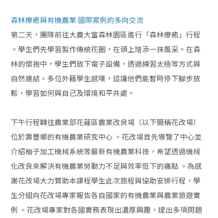
森林療癒與有機農業 國際案例的多向交流
第二天，團隊前往大農大富森林園區進行「森林療癒」行程
。學生們先學習製作傳統花圈，在頭上增添一抹風采。在森
林的懷抱中，學生們放下電子設備，透過練習太極等方式與
自然連結。多位外籍學生感嘆，這讓他們能暫時停下腳步放
鬆，學習如何與自己及環境和平共處。
下午行程轉往農業部花蓮區農業改良場
（以下簡稱花改場）
位於壽豐鄉的有機農業研究中心 。花改場首先導覽了中心並
介紹柚子加工機械系統等最新有機農業科技，希望透過機械
化改良來解決有機農業勞動力不足與效率低下的痛點 。為感
謝花改場大力贊助本課程學生此次旅程與協助安排行程，學
生分組向花改場專家報告各自國家的有機農業與農業旅遊實
例 。花改場專家對各國實務表現出濃厚興趣，提出多項問題