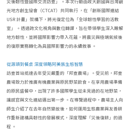
災後韌性暨國際交流訪查」 。本次行動由政大創國與台灣觀
光地方創生協會（CTCAT）共同執行 ，在「創新國際連結
USR 計畫」架構下，將光復定位為「全球韌性學習的活教
室」 。透過跨文化視角與數位轉譯，旨在帶領學生深入瞭解
地方韌性，並將國際影響力帶入花蓮，將震災與極端氣候後
的復原實務轉化為具國際影響力的永續敘事 。
從源頭到餐桌 深度領略阿美族生態智慧
訪查首站抵達去年受災嚴重的「邦查農場」。受災前，邦查
農場致力於推廣有機農業與原民野菜飲食。在享用農場準備
的原民盛餐中，出現了許多國際學生從未見過的在地野菜，
讓感官與文化連結邁出第一步 。在導覽過程中，農場主人向
師生介紹了在去年自然變故後，如何運用生態農業與友善耕
作重新建構具韌性的發展模式，深度理解「災後復耕」的過
程 。