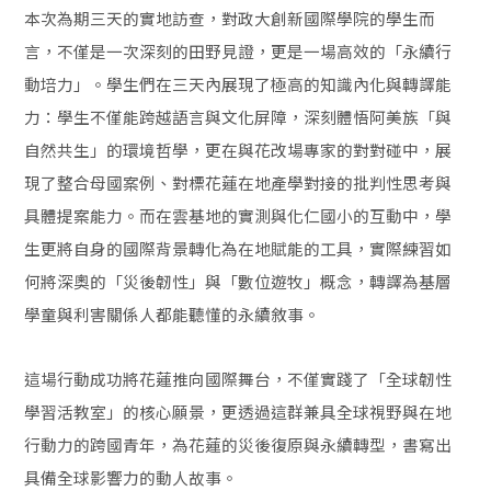
本次為期三天的實地訪查，對政大創新國際學院的學生而
言，不僅是一次深刻的田野見證，更是一場高效的「永續行
動培力」。學生們在三天內展現了極高的知識內化與轉譯能
力：學生不僅能跨越語言與文化屏障，深刻體悟阿美族「與
自然共生」的環境哲學，更在與花改場專家的對對碰中，展
現了整合母國案例、對標花蓮在地產學對接的批判性思考與
具體提案能力。而在雲基地的實測與化仁國小的互動中，學
生更將自身的國際背景轉化為在地賦能的工具，實際練習如
何將深奧的「災後韌性」與「數位遊牧」概念，轉譯為基層
學童與利害關係人都能聽懂的永續敘事。
這場行動成功將花蓮推向國際舞台，不僅實踐了「全球韌性
學習活教室」的核心願景，更透過這群兼具全球視野與在地
行動力的跨國青年，為花蓮的災後復原與永續轉型，書寫出
具備全球影響力的動人故事。