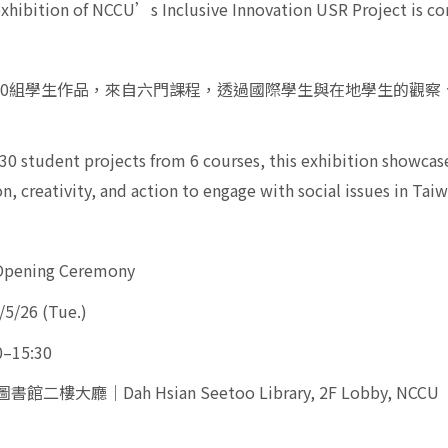
exhibition of NCCU’s Inclusive Innovation USR Project is c
 30組學生作品，來自六門課程，透過國際學生與在地學生的觀
30 student projects from 6 courses, this exhibition showcas
n, creativity, and action to engage with social issues in Taiw
ening Ceremony
/5/26 (Tue.)
0–15:30
書館二樓大廳｜Dah Hsian Seetoo Library, 2F Lobby, NCCU