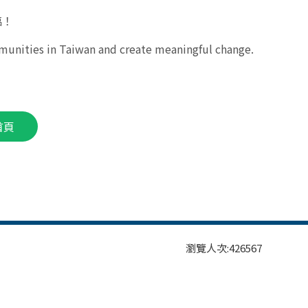
臨！
munities in Taiwan and create meaningful change.
首頁
瀏覽人次:
426567