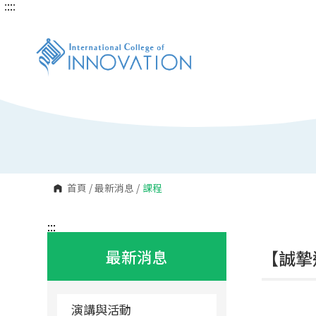
:::
:::
跳
到
主
要
內
容
區
塊
首頁
/
最新消息
/
課程
:::
最新消息
【誠摯邀
演講與活動