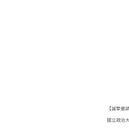
【誠摯邀請｜2
國立政治大