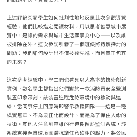
上述評論突顯學生如何批判性地地反思此次參觀導覽
經驗，他們比較指定閱讀材料，用以思考智慧城市展
覽中，是誰的需求與城市生活願景為中心——以及誰
被排除在外。這次參訪引發了一個班級將持續探討的
問題：我們如何設計出不僅技術先進、而且真正包容
的未來？
這次參考經驗中，學生們也看見以人為本的技術創新
實例。數名學生都指出他們對於一款消防員安全監測
裝置印象深刻，該裝置追蹤危險環境中的移動與連
線，當同事停止回應時即警示救援團隊——這是一種
樸實無華、不為最佳化而設計、而是為了保住人命的
技術。其他人注意到高雄的行道樹傾斜監測系統，該
系統直接源自環境團體抗議任意砍樹的壓力，將公民