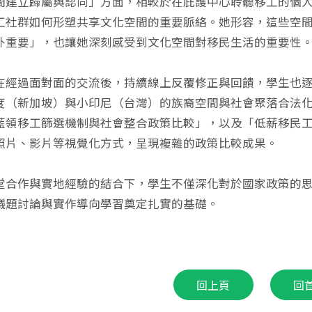
間建立歸屬與認同」方面，相較於在庇護中心聆聽移工的個
工社群如何形塑共享文化空間的重要脈絡。她形容，這些空
外重要」，也讓她深刻感受到文化空間對移民生活的重要性
在經過面對面的交流後，持續線上反覆修正與回饋，學生也
度（新加坡）與小印尼（台灣）的族裔空間與社會聚落合法
藍領移工篩選機制與社會整合政策比較」，以及「低薪移民
照片、影片等視覺化方式，呈現複雜的政策比較成果。
堂合作與實地經驗的結合下，學生不僅深化對於國家政策的
議題討論與實作導向學習奠定扎實的基礎。
回上頁
回