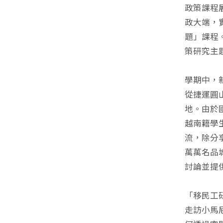
政策課程
政大端，
題」課程
策研究主
學期中，
從捷運圓山
地。由於
越南籍學
流，除分
萬萬名品
討論並提
「移民工
走訪小馬