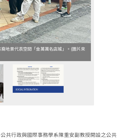
裔地景代表空間「金萬萬名店城」。(圖片來
學公共行政與國際事務學系陳重安副教授開設之公共