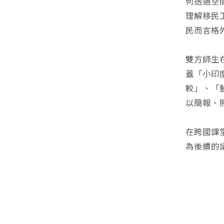
何透過空
理解移民
民而言格
雙方師生
蓋「小印
較」、「
以簡報、
在跨國課
為後續的