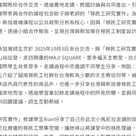
展開跨校合作交流，透過實地走讀、跨國討論與共同產出，
實際參與合作的課程包含歐子綺老師的「移民工研究實作」
。新加坡端課程以公共政策分析為核心，因與「移民工研究
題，透過小組合作報告，呈現台灣與新加坡在移民工制度設
新加坡師生亦於 2025年10月3日來台交流，與「移民工研
站出發，走訪周邊的MAJI SQUARE、聖多福天主教堂、
國際學生背景眾多，走讀過程中亦邀請不同學生分享，例如：墨西
生介紹了越南移民工社群在台灣較為少數的天主教信仰等。
享店內具代表性的商品外，也進一步分享台灣與新加坡移民
城席地而坐，透過學習單記錄走讀過程中的所見所聞，並與
供回饋建議，師生互動熱絡。
研究實作」修課學生Rian分享了自己在此次小馬尼拉走讀
尼拉周邊的移民工聚集空間，讓她得以將課堂中的移民理論