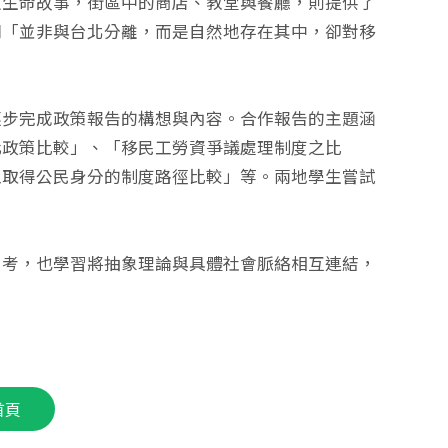
人生命故事，街區中的商店、教堂與餐廳，則提供了
間「並非與台北分離，而是自然地存在其中，卻對移
。
逐步完成政策報告的構想與內容。合作報告的主題涵
化政策比較」、「移民工勞資爭議處理制度之比
工取得公民身分的制度路徑比較」等。兩地學生嘗試
思考，也學習將抽象理論與具體社會脈絡相互連結，
首頁