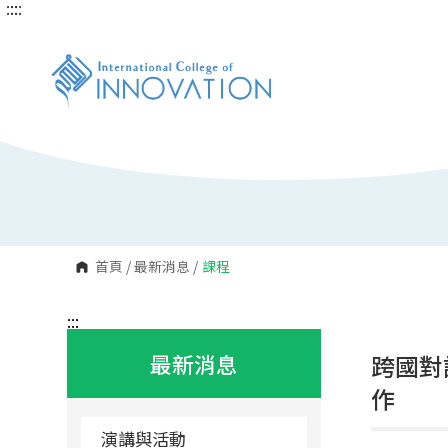
:::
:::
跳
到
主
要
內
容
區
塊
首頁
/
最新消息
/
課程
:::
最新消息
跨國對
作
演講與活動