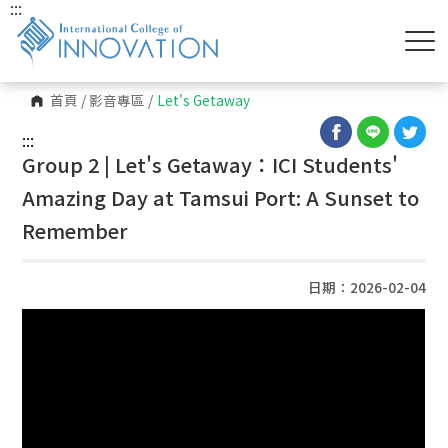
:::
首頁
/
影音專區
/
Let's Getaway
:::
Group 2 | Let's Getaway：ICI Students'
Amazing Day at Tamsui Port: A Sunset to
Remember
日期：2026-02-04