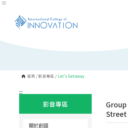
:::
:::
跳
到
主
要
內
容
區
塊
首頁
/
影音專區
/
Let's Getaway
:::
影音專區
Group 
Street
關於創國