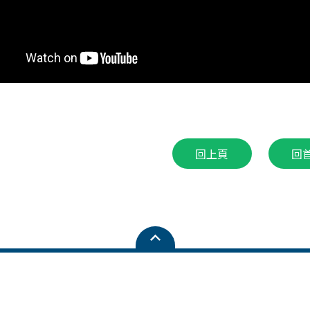
回上頁
回