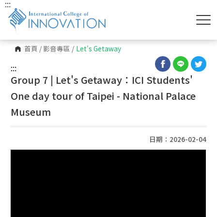
:::
首頁
/
影音專區
/
Let's Getaway
:::
Group 7 | Let's Getaway：ICI Students'
One day tour of Taipei - National Palace
Museum
日期：2026-02-04