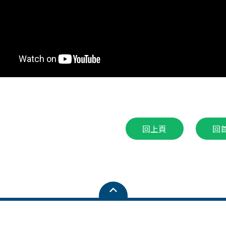
回上頁
回