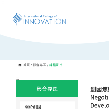
:::
:::
跳
到
主
要
內
容
區
塊
首頁
/
影音專區
/
課程影片
:::
影音專區
創國焦點
Negoti
Devel
關於創國