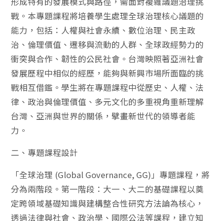
形成特有的發展模式與路徑，需面對複雜議題治理挑
戰。本專題課程將培養學生處理全球治理核心議題的
能力，包括：人權與社會永續、數位治理、民主政
治、倫理價值、遷移與流動的人群、全球政經勢力的
衝突與合作、韌性的公民社會。台灣映照著亞洲社會
發展歷程中相似的經歷，能夠與新興市場所面臨的挑
戰相互借鑑。學生將在專題課程中從歷史、人權、法
律、政治與倫理價值、多元文化的多重視角重新理解
台灣、亞洲與世界的關係，擘畫新世代的領導者能
力。
二、專題課程設計
「全球治理 (Global Governance, GG)」專題課程，將
分為兩階段。第一階段：大一、大二的基礎課程以奠
定跨領域基礎知識與建構整合性研究方法論為核心，
透過法律與社會、政治學、國際公法等課程，建立知