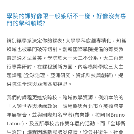
學院的課好像跟一般系所不一樣，好像沒有專
門的學科領域?
請別讓學系決定你的課表! 大學學科愈趨專精化，知識
領域也被學門破碎切割。創新國際學院提倡的菁英教
育是通才型菁英。學院於大一大二不分系，大三再進
行專業研討，在課程創新方面，內容橫跨學院三大主
題課程 (全球治理、亞洲研究、資訊科技與創新)，提
供院生全球與亞洲區域視野。
我們的課程更連接跨校、跨域教學資源，例如本院的
「人類世界與地緣政治」課程將與台北市立美術館雙
年展結合，並與國際知名學者(布魯諾·拉圖爾Bruno
Latour)、及五所學校合作雙年展的活動。而「全球衛
生治理」課程因應新冠肺炎疫情，從公共衛生、社會