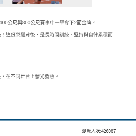
400
公尺與
800
公尺賽事中一舉奪下
2
面金牌
。
光！
這份榮耀背後，是長時間訓練、堅持與自律累積而
長，在不同舞台上發光發熱
。
瀏覽人次:
426087