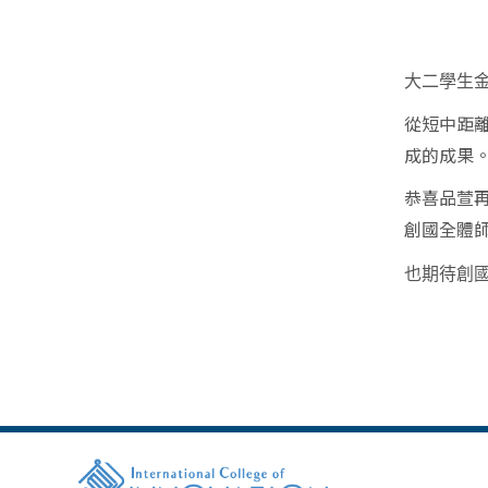
大二學生
從短中距
成的成果
恭喜品萱
創國全體
也期待創