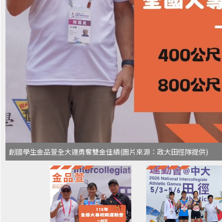
創國學生金品萱全大運勇奪雙金佳績(圖片來源：政大田徑隊提供)