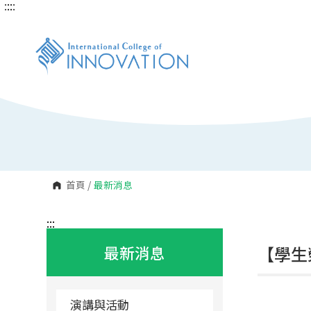
:::
:::
跳
到
主
要
內
容
區
塊
首頁
/
最新消息
:::
最新消息
【學生
演講與活動