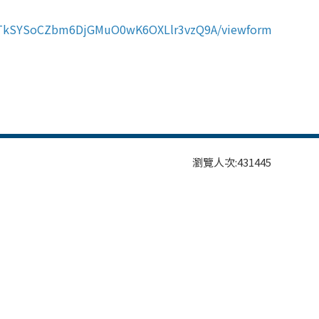
lvyTkSYSoCZbm6DjGMuO0wK6OXLlr3vzQ9A/viewform
瀏覽人次:
431445