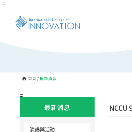
:::
:::
跳
到
主
要
內
容
區
塊
首頁
/
最新消息
:::
最新消息
NCCU 9
演講與活動