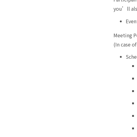
you’ll al
Even
Meeting Po
(In case o
Sche