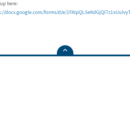
 up here:
s://docs.google.com/forms/d/e/1FAIpQLSeKdGjQl7z1xUu