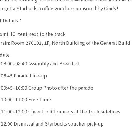
so get a Starbucks coffee voucher sponsored by Cindy!
t Details：
int: ICI tent next to the track
f rain: Room 270101, 1F, North Building of the General Build
dule
08:00–08:40 Assembly and Breakfast
08:45 Parade Line-up
09:45–10:00 Group Photo after the parade
10:00–11:00 Free Time
11:00–12:00 Cheer for ICI runners at the track sidelines
12:00 Dismissal and Starbucks voucher pick-up