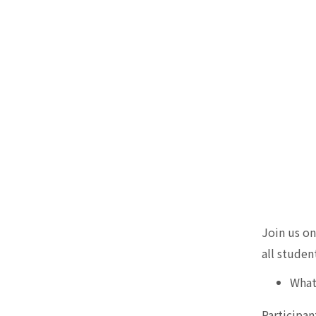
Join us on
all studen
What
Participan