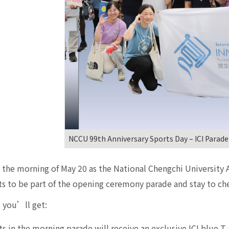
NCCU 99th Anniversary Sports Day – ICI Parade
 the morning of May 20 as the National Chengchi University A
ts to be part of the opening ceremony parade and stay to ch
 you’ll get:
ts in the morning parade will receive an exclusive ICI blue T