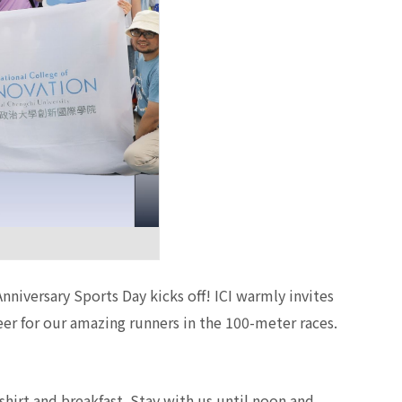
nniversary Sports Day kicks off! ICI warmly invites
eer for our amazing runners in the 100-meter races.
-shirt and breakfast. Stay with us until noon and