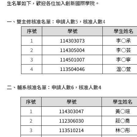
生名單如下，歡迎各位加入創新國際學院。
一、雙主修核准名單：申請人數
5
，核准人數
4
序號
學號
學生姓名
1
114303073
李○承
2
114305004
李○芸
3
114501007
李○寧
4
113504046
温○萱
二、
輔系核准名單：申請人數6，核准人數4
序號
學號
學生姓名
1
114303047
黃○瑄
2
112306030
莊○喬
3
113510214
林○彤